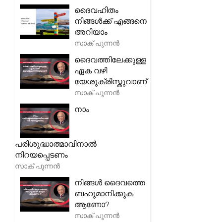
ദൈവഹിതം
നിങ്ങൾക്ക് എങ്ങനെ
അറിയാം
സാക് പുന്നൻ
ദൈവത്തിലേക്കുള്ള
ഏക വഴി
യേശുക്രിസ്തുവാണ്
സാക് പുന്നൻ
നാം
പരിശുദ്ധാത്മാവിനാൽ
നിറയപ്പെടണം
സാക് പുന്നൻ
നിങ്ങൾ ദൈവത്തെ
ബഹുമാനിക്കുക
ആണോ?
സാക് പുന്നൻ