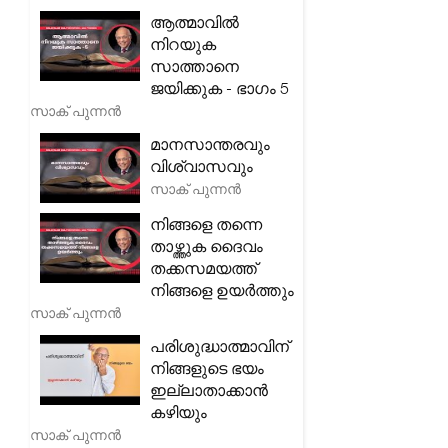
ആത്മാവിൽ
നിറയുക
സാത്താനെ
ജയിക്കുക - ഭാഗം 5
സാക് പുന്നൻ
മാനസാന്തരവും
വിശ്വാസവും
സാക് പുന്നൻ
നിങ്ങളെ തന്നെ
താഴ്ത്തുക ദൈവം
തക്കസമയത്ത്
നിങ്ങളെ ഉയർത്തും
സാക് പുന്നൻ
പരിശുദ്ധാത്മാവിന്
നിങ്ങളുടെ ഭയം
ഇല്ലാതാക്കാൻ
കഴിയും
സാക് പുന്നൻ