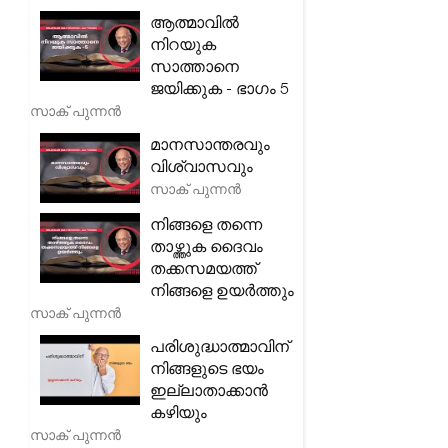
ആത്മാവിൽ
നിറയുക
സാത്താനെ
ജയിക്കുക - ഭാഗം 5
സാക് പുന്നൻ
മാനസാന്തരവും
വിശ്വാസവും
സാക് പുന്നൻ
നിങ്ങളെ തന്നെ
താഴ്ത്തുക ദൈവം
തക്കസമയത്ത്
നിങ്ങളെ ഉയർത്തും
സാക് പുന്നൻ
പരിശുദ്ധാത്മാവിന്
നിങ്ങളുടെ ഭയം
ഇല്ലാതാക്കാൻ
കഴിയും
സാക് പുന്നൻ