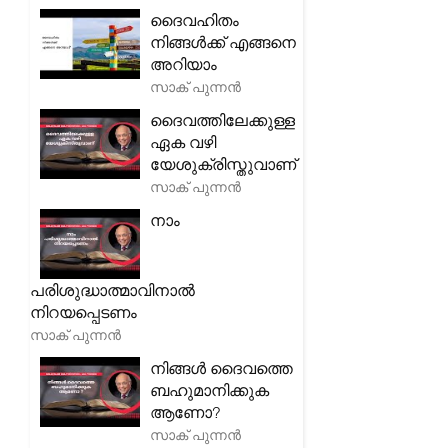
ദൈവഹിതം
നിങ്ങൾക്ക് എങ്ങനെ
അറിയാം
സാക് പുന്നൻ
ദൈവത്തിലേക്കുള്ള
ഏക വഴി
യേശുക്രിസ്തുവാണ്
സാക് പുന്നൻ
നാം
പരിശുദ്ധാത്മാവിനാൽ
നിറയപ്പെടണം
സാക് പുന്നൻ
നിങ്ങൾ ദൈവത്തെ
ബഹുമാനിക്കുക
ആണോ?
സാക് പുന്നൻ