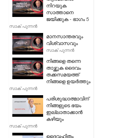
നിറയുക
സാത്താനെ
ജയിക്കുക - ഭാഗം 5
സാക് പുന്നൻ
മാനസാന്തരവും
വിശ്വാസവും
സാക് പുന്നൻ
നിങ്ങളെ തന്നെ
താഴ്ത്തുക ദൈവം
തക്കസമയത്ത്
നിങ്ങളെ ഉയർത്തും
സാക് പുന്നൻ
പരിശുദ്ധാത്മാവിന്
നിങ്ങളുടെ ഭയം
ഇല്ലാതാക്കാൻ
കഴിയും
സാക് പുന്നൻ
ദൈവഹിതം