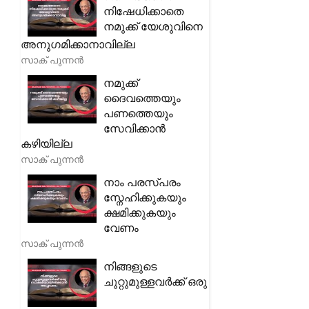
നിഷേധിക്കാതെ
നമുക്ക് യേശുവിനെ
അനുഗമിക്കാനാവില്ല
സാക് പുന്നൻ
നമുക്ക്
ദൈവത്തെയും
പണത്തെയും
സേവിക്കാൻ
കഴിയില്ല
സാക് പുന്നൻ
നാം പരസ്പരം
സ്നേഹിക്കുകയും
ക്ഷമിക്കുകയും
വേണം
സാക് പുന്നൻ
നിങ്ങളുടെ
ചുറ്റുമുള്ളവർക്ക് ഒരു