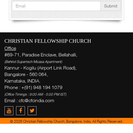
Submit
CHRISTIAN FELLOWSHIP CHURCH
Office
#69-71, Paradise Enclave, Bellahalli,
(Behind Supertech Micasa Apartment)
Kannur - Kogilu (Airport Link Road),
Bangalore - 560 064,
Karnataka, INDIA.
Phone : +(91) 948 194 1079
(Office Timings : 9:00 AM - 5:00 PM IST)
Email :
cfc@cfcindia.com
© 2026 Christian Fellowship Church, Bangalore, India. All Rights Reserved.