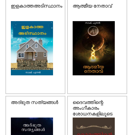
ഇളകാത്തഅടിസ്ഥാനം
ആത്മീയ നേതാവ്
അദ്ഭുത സത്യങ്ങള്‍
ദൈവത്തിന്റെ
അംഗീകാരം
ശോധനകളിലൂടെ