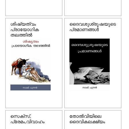
ശിഷ്യത്വം
ദൈവശുശ്രൂഷയുടെ
പ്രായോഗിക
പ്രമാണങ്ങള്‍
തലത്തില്‍
സെക്സ്,
തോല്‍വിയിലെ
പ്രേമം,വിവാഹം
ദൈവികലക്ഷ്യം