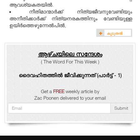
ആവശ്യകതയിൽ.
നീതിമാന്മാർക്ക് നിത്യജീവനുവേണ്ടിയും
അനീതിക്കാർക്ക് നിത്യനരകത്തിനും വേണ്ടിയുള്ള
ഉയിർത്തെഴുന്നേല്‍പിൽ,
കൂടുതൽ
ആഴ്ചയിലെ സന്ദേശം
( The Word For This Week )
ദൈവഹിതത്തിൽ ജീവിക്കുന്നത് (പാർട്ട് - 1)
Get a
FREE
weekly article by
Zac Poonen delivered to your email
Submit