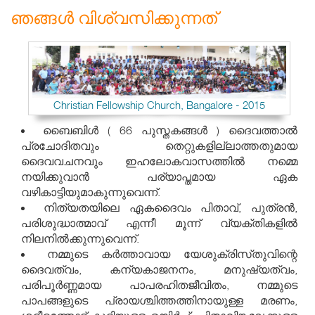
(1318)
ഞങ്ങൾ വിശ്വസിക്കുന്നത്
Christian Fellowship Church, Bangalore - 2015
ബൈബിള്‍ ( 66 പുസ്തകങ്ങള്‍ ) ദൈവത്താൽ
പ്രചോദിതവും തെറ്റുകളില്ലാത്തതുമായ
ദൈവവചനവും ഇഹലോകവാസത്തിൽ നമ്മെ
നയിക്കുവാൻ പര്യാപ്തമായ ഏക
വഴികാട്ടിയുമാകുന്നുവെന്ന്.
നിത്യതയിലെ ഏകദൈവം പിതാവ്, പുത്രൻ,
പരിശുദ്ധാത്മാവ് എന്നീ മൂന്ന് വ്യക്തികളിൽ
നിലനില്‍ക്കുന്നുവെന്ന്.
നമ്മുടെ കർത്താവായ യേശുക്രിസ്‍തുവിന്റെ
ദൈവത്വം, കന്യകാജനനം, മനുഷ്യത്വം,
പരിപൂർണ്ണമായ പാപരഹിതജീവിതം, നമ്മുടെ
പാപങ്ങളുടെ പ്രായശ്ചിത്തത്തിനായുള്ള മരണം,