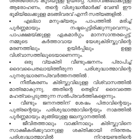
ശരീരത്തോട് കൂടിയുള്ള ഉയിർപ്പ്, പിതാവിങ്കലേക്കുള്ള
ആരോഹണം, തന്റെ വിശുദ്ധന്‍മാർക്ക് വേണ്ടി ഈ
ഭൂമിയിലേക്കുള്ള മടങ്ങിവരവ് എന്നീ സത്യങ്ങളിൽ .
എല്ലാ മനുഷ്യരും പാപത്തിൽ മരിച്ച്
പൂർണ്ണമായും നഷ്ടപ്പെട്ടിരിക്കുന്നുവെന്നും,
പാപക്ഷമയ്‍ക്കുള്ള ഏകമാര്‍ഗ്ഗം മാനസാന്തരപ്പെട്ട്,
നമ്മുടെ കർത്താവായ യേശുക്രിസ്തുവിന്റെ
മരണത്തിലും ഉയിർപ്പിലും ഉള്ള
വിശ്വാസത്തിലൂടെയാണെന്നും.
ഒരു വ്യക്തി വീണ്ടുംജനനം പ്രാപിച്ച്
ദൈവപൈതലായിത്തീരുന്ന പരിശുദ്ധാത്മാവിന്റെ
പുനരുദ്ധാരണപ്രവര്‍ത്തനത്തിൽ .
നീതീകരണം ക്രിസ്തുവിലുള്ള വിശ്വാസത്തിൽ
മാത്രമാകുന്നു, അതിന്റെ തെളിവ് ദൈവത്തെ
മഹത്വപ്പെടുത്തുന്ന സൽപ്രവർത്തികളെന്നും.
വീണ്ടും ജനനത്തിന് ശേഷം പിതാവിന്റെയും
പുത്രന്റെയും പരിശുദ്ധാത്മാവിന്റെയും നാമത്തിൽ
പൂർണ്ണമായും മുങ്ങിയുള്ള ജലസ്നാനത്തിൽ.
ജീവിതത്താലും വാക്കിനാലൂം ക്രിസ്തുവിനെ
സാക്ഷീകരിക്കുവാനുള്ള ശക്തിക്കായി നിരന്തരം
പരിശുദ്ധാത്മാവിൽ നിറയേണ്ടതിന്റെ