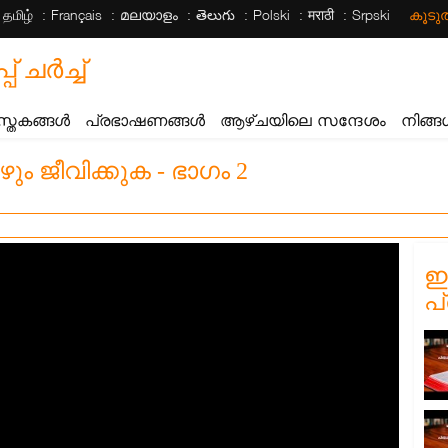
தமிழ்
Français
മലയാളം
తెలుగు
Polski
मराठी
Srpski
കൂട
ചര്‍ച്ച്
സ്തകങ്ങൾ
പ്രഭാഷണങ്ങൾ
ആഴ്ചയിലെ സന്ദേശം
നിങ്ങ
ം ജീവിക്കുക - ഭാഗം 2
ഈ
പ