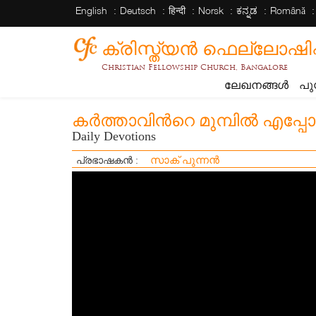
English
Deutsch
हिन्दी
Norsk
ಕನ್ನಡ
Română
ക്രിസ്ത്യന്‍ ഫെല്ലോഷിപ്പ് 
Christian Fellowship Church, Bangalore
ലേഖനങ്ങൾ
പു
കർത്താവിൻറെ മുമ്പിൽ എപ്പോഴു
Daily Devotions
സാക് പുന്നൻ
പ്രഭാഷകൻ :