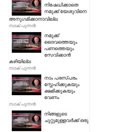
നിഷേധിക്കാതെ
നമുക്ക് യേശുവിനെ
അനുഗമിക്കാനാവില്ല
സാക് പുന്നൻ
നമുക്ക്
ദൈവത്തെയും
പണത്തെയും
സേവിക്കാൻ
കഴിയില്ല
സാക് പുന്നൻ
നാം പരസ്പരം
സ്നേഹിക്കുകയും
ക്ഷമിക്കുകയും
വേണം
സാക് പുന്നൻ
നിങ്ങളുടെ
ചുറ്റുമുള്ളവർക്ക് ഒരു