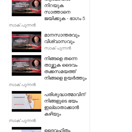
നിറയുക
സാത്താനെ
ജയിക്കുക - ഭാഗം 5
സാക് പുന്നൻ
മാനസാന്തരവും
വിശ്വാസവും
സാക് പുന്നൻ
നിങ്ങളെ തന്നെ
താഴ്ത്തുക ദൈവം
തക്കസമയത്ത്
നിങ്ങളെ ഉയർത്തും
സാക് പുന്നൻ
പരിശുദ്ധാത്മാവിന്
നിങ്ങളുടെ ഭയം
ഇല്ലാതാക്കാൻ
കഴിയും
സാക് പുന്നൻ
ദൈവഹിതം