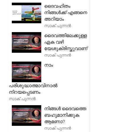
ദൈവഹിതം
നിങ്ങൾക്ക് എങ്ങനെ
അറിയാം
സാക് പുന്നൻ
ദൈവത്തിലേക്കുള്ള
ഏക വഴി
യേശുക്രിസ്തുവാണ്
സാക് പുന്നൻ
നാം
പരിശുദ്ധാത്മാവിനാൽ
നിറയപ്പെടണം
സാക് പുന്നൻ
നിങ്ങൾ ദൈവത്തെ
ബഹുമാനിക്കുക
ആണോ?
സാക് പുന്നൻ