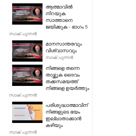
ആത്മാവിൽ
നിറയുക
സാത്താനെ
ജയിക്കുക - ഭാഗം 5
സാക് പുന്നൻ
മാനസാന്തരവും
വിശ്വാസവും
സാക് പുന്നൻ
നിങ്ങളെ തന്നെ
താഴ്ത്തുക ദൈവം
തക്കസമയത്ത്
നിങ്ങളെ ഉയർത്തും
സാക് പുന്നൻ
പരിശുദ്ധാത്മാവിന്
നിങ്ങളുടെ ഭയം
ഇല്ലാതാക്കാൻ
കഴിയും
സാക് പുന്നൻ