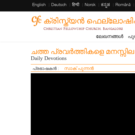
English
Deutsch
हिन्दी
Norsk
ಕನ್ನಡ
Română
ക്രിസ്ത്യന്‍ ഫെല്ലോഷിപ്പ് 
Christian Fellowship Church, Bangalore
ലേഖനങ്ങൾ
പു
ചത്ത പ്രവർത്തികളെ മനസ്സിലാ
Daily Devotions
സാക് പുന്നൻ
പ്രഭാഷകൻ :