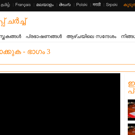
தமிழ்
Français
മലയാളം
తెలుగు
Polski
मराठी
Srpski
കൂട
ചര്‍ച്ച്
സ്തകങ്ങൾ
പ്രഭാഷണങ്ങൾ
ആഴ്ചയിലെ സന്ദേശം
നിങ്ങ
ക്കുക - ഭാഗം 3
ഈ
പ