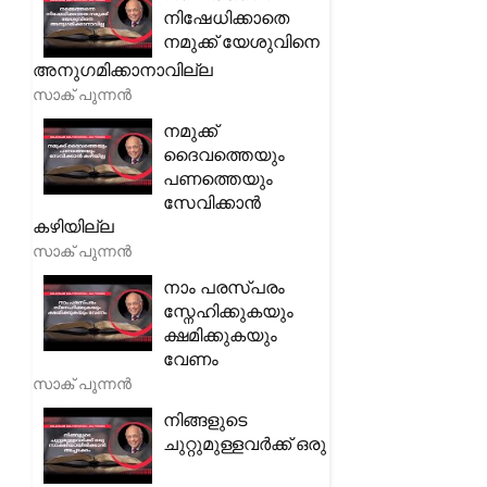
നിഷേധിക്കാതെ
നമുക്ക് യേശുവിനെ
അനുഗമിക്കാനാവില്ല
സാക് പുന്നൻ
നമുക്ക്
ദൈവത്തെയും
പണത്തെയും
സേവിക്കാൻ
കഴിയില്ല
സാക് പുന്നൻ
നാം പരസ്പരം
സ്നേഹിക്കുകയും
ക്ഷമിക്കുകയും
വേണം
സാക് പുന്നൻ
നിങ്ങളുടെ
ചുറ്റുമുള്ളവർക്ക് ഒരു