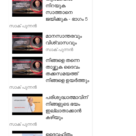
നിറയുക
സാത്താനെ
ജയിക്കുക - ഭാഗം 5
സാക് പുന്നൻ
മാനസാന്തരവും
വിശ്വാസവും
സാക് പുന്നൻ
നിങ്ങളെ തന്നെ
താഴ്ത്തുക ദൈവം
തക്കസമയത്ത്
നിങ്ങളെ ഉയർത്തും
സാക് പുന്നൻ
പരിശുദ്ധാത്മാവിന്
നിങ്ങളുടെ ഭയം
ഇല്ലാതാക്കാൻ
കഴിയും
സാക് പുന്നൻ
ദൈവഹിതം