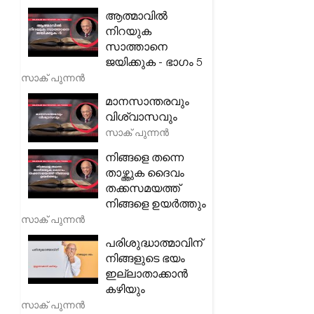
ആത്മാവിൽ
നിറയുക
സാത്താനെ
ജയിക്കുക - ഭാഗം 5
സാക് പുന്നൻ
മാനസാന്തരവും
വിശ്വാസവും
സാക് പുന്നൻ
നിങ്ങളെ തന്നെ
താഴ്ത്തുക ദൈവം
തക്കസമയത്ത്
നിങ്ങളെ ഉയർത്തും
സാക് പുന്നൻ
പരിശുദ്ധാത്മാവിന്
നിങ്ങളുടെ ഭയം
ഇല്ലാതാക്കാൻ
കഴിയും
സാക് പുന്നൻ