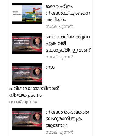
ദൈവഹിതം
നിങ്ങൾക്ക് എങ്ങനെ
അറിയാം
സാക് പുന്നൻ
ദൈവത്തിലേക്കുള്ള
ഏക വഴി
യേശുക്രിസ്തുവാണ്
സാക് പുന്നൻ
നാം
പരിശുദ്ധാത്മാവിനാൽ
നിറയപ്പെടണം
സാക് പുന്നൻ
നിങ്ങൾ ദൈവത്തെ
ബഹുമാനിക്കുക
ആണോ?
സാക് പുന്നൻ