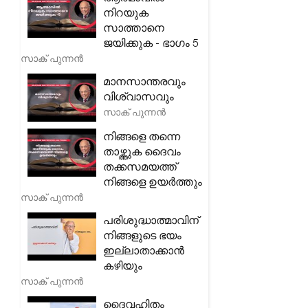
നിറയുക
സാത്താനെ
ജയിക്കുക - ഭാഗം 5
സാക് പുന്നൻ
മാനസാന്തരവും
വിശ്വാസവും
സാക് പുന്നൻ
നിങ്ങളെ തന്നെ
താഴ്ത്തുക ദൈവം
തക്കസമയത്ത്
നിങ്ങളെ ഉയർത്തും
സാക് പുന്നൻ
പരിശുദ്ധാത്മാവിന്
നിങ്ങളുടെ ഭയം
ഇല്ലാതാക്കാൻ
കഴിയും
സാക് പുന്നൻ
ദൈവഹിതം