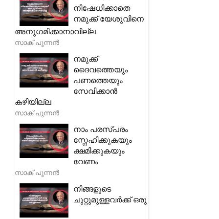
നിഷേധിക്കാതെ
നമുക്ക് യേശുവിനെ
അനുഗമിക്കാനാവില്ല
സാക് പുന്നൻ
നമുക്ക്
ദൈവത്തെയും
പണത്തെയും
സേവിക്കാൻ
കഴിയില്ല
സാക് പുന്നൻ
നാം പരസ്പരം
സ്നേഹിക്കുകയും
ക്ഷമിക്കുകയും
വേണം
സാക് പുന്നൻ
നിങ്ങളുടെ
ചുറ്റുമുള്ളവർക്ക് ഒരു