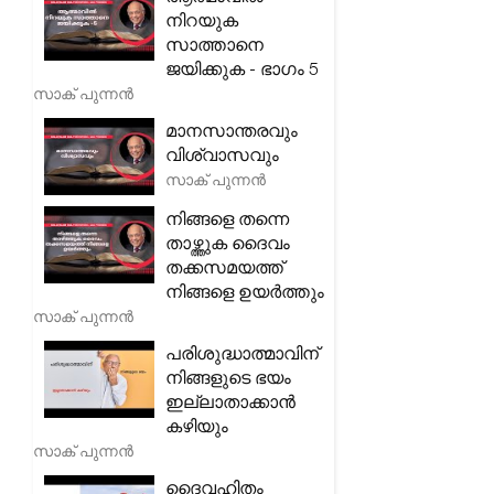
നിറയുക
സാത്താനെ
ജയിക്കുക - ഭാഗം 5
സാക് പുന്നൻ
മാനസാന്തരവും
വിശ്വാസവും
സാക് പുന്നൻ
നിങ്ങളെ തന്നെ
താഴ്ത്തുക ദൈവം
തക്കസമയത്ത്
നിങ്ങളെ ഉയർത്തും
സാക് പുന്നൻ
പരിശുദ്ധാത്മാവിന്
നിങ്ങളുടെ ഭയം
ഇല്ലാതാക്കാൻ
കഴിയും
സാക് പുന്നൻ
ദൈവഹിതം