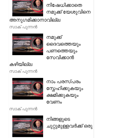
നിഷേധിക്കാതെ
നമുക്ക് യേശുവിനെ
അനുഗമിക്കാനാവില്ല
സാക് പുന്നൻ
നമുക്ക്
ദൈവത്തെയും
പണത്തെയും
സേവിക്കാൻ
കഴിയില്ല
സാക് പുന്നൻ
നാം പരസ്പരം
സ്നേഹിക്കുകയും
ക്ഷമിക്കുകയും
വേണം
സാക് പുന്നൻ
നിങ്ങളുടെ
ചുറ്റുമുള്ളവർക്ക് ഒരു