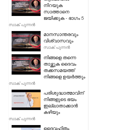
നിറയുക
സാത്താനെ
ജയിക്കുക - ഭാഗം 5
സാക് പുന്നൻ
മാനസാന്തരവും
വിശ്വാസവും
സാക് പുന്നൻ
നിങ്ങളെ തന്നെ
താഴ്ത്തുക ദൈവം
തക്കസമയത്ത്
നിങ്ങളെ ഉയർത്തും
സാക് പുന്നൻ
പരിശുദ്ധാത്മാവിന്
നിങ്ങളുടെ ഭയം
ഇല്ലാതാക്കാൻ
കഴിയും
സാക് പുന്നൻ
ദൈവഹിതം