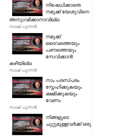
നിഷേധിക്കാതെ
നമുക്ക് യേശുവിനെ
അനുഗമിക്കാനാവില്ല
സാക് പുന്നൻ
നമുക്ക്
ദൈവത്തെയും
പണത്തെയും
സേവിക്കാൻ
കഴിയില്ല
സാക് പുന്നൻ
നാം പരസ്പരം
സ്നേഹിക്കുകയും
ക്ഷമിക്കുകയും
വേണം
സാക് പുന്നൻ
നിങ്ങളുടെ
ചുറ്റുമുള്ളവർക്ക് ഒരു