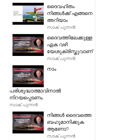
ദൈവഹിതം
നിങ്ങൾക്ക് എങ്ങനെ
അറിയാം
സാക് പുന്നൻ
ദൈവത്തിലേക്കുള്ള
ഏക വഴി
യേശുക്രിസ്തുവാണ്
സാക് പുന്നൻ
നാം
പരിശുദ്ധാത്മാവിനാൽ
നിറയപ്പെടണം
സാക് പുന്നൻ
നിങ്ങൾ ദൈവത്തെ
ബഹുമാനിക്കുക
ആണോ?
സാക് പുന്നൻ