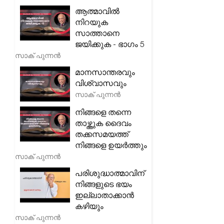
ആത്മാവിൽ
നിറയുക
സാത്താനെ
ജയിക്കുക - ഭാഗം 5
സാക് പുന്നൻ
മാനസാന്തരവും
വിശ്വാസവും
സാക് പുന്നൻ
നിങ്ങളെ തന്നെ
താഴ്ത്തുക ദൈവം
തക്കസമയത്ത്
നിങ്ങളെ ഉയർത്തും
സാക് പുന്നൻ
പരിശുദ്ധാത്മാവിന്
നിങ്ങളുടെ ഭയം
ഇല്ലാതാക്കാൻ
കഴിയും
സാക് പുന്നൻ