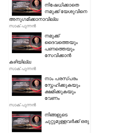
നിഷേധിക്കാതെ
നമുക്ക് യേശുവിനെ
അനുഗമിക്കാനാവില്ല
സാക് പുന്നൻ
നമുക്ക്
ദൈവത്തെയും
പണത്തെയും
സേവിക്കാൻ
കഴിയില്ല
സാക് പുന്നൻ
നാം പരസ്പരം
സ്നേഹിക്കുകയും
ക്ഷമിക്കുകയും
വേണം
സാക് പുന്നൻ
നിങ്ങളുടെ
ചുറ്റുമുള്ളവർക്ക് ഒരു