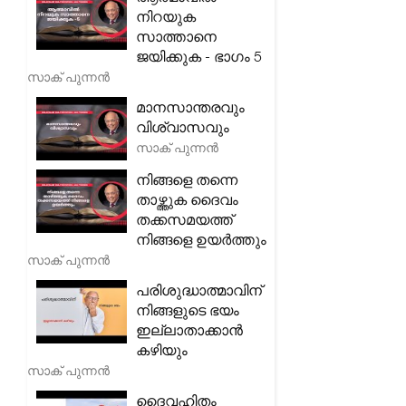
നിറയുക
സാത്താനെ
ജയിക്കുക - ഭാഗം 5
സാക് പുന്നൻ
മാനസാന്തരവും
വിശ്വാസവും
സാക് പുന്നൻ
നിങ്ങളെ തന്നെ
താഴ്ത്തുക ദൈവം
തക്കസമയത്ത്
നിങ്ങളെ ഉയർത്തും
സാക് പുന്നൻ
പരിശുദ്ധാത്മാവിന്
നിങ്ങളുടെ ഭയം
ഇല്ലാതാക്കാൻ
കഴിയും
സാക് പുന്നൻ
ദൈവഹിതം