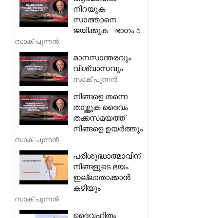
നിറയുക
സാത്താനെ
ജയിക്കുക - ഭാഗം 5
സാക് പുന്നൻ
മാനസാന്തരവും
വിശ്വാസവും
സാക് പുന്നൻ
നിങ്ങളെ തന്നെ
താഴ്ത്തുക ദൈവം
തക്കസമയത്ത്
നിങ്ങളെ ഉയർത്തും
സാക് പുന്നൻ
പരിശുദ്ധാത്മാവിന്
നിങ്ങളുടെ ഭയം
ഇല്ലാതാക്കാൻ
കഴിയും
സാക് പുന്നൻ
ദൈവഹിതം