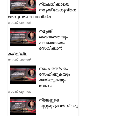
നിഷേധിക്കാതെ
നമുക്ക് യേശുവിനെ
അനുഗമിക്കാനാവില്ല
സാക് പുന്നൻ
നമുക്ക്
ദൈവത്തെയും
പണത്തെയും
സേവിക്കാൻ
കഴിയില്ല
സാക് പുന്നൻ
നാം പരസ്പരം
സ്നേഹിക്കുകയും
ക്ഷമിക്കുകയും
വേണം
സാക് പുന്നൻ
നിങ്ങളുടെ
ചുറ്റുമുള്ളവർക്ക് ഒരു