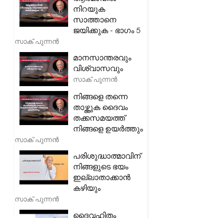
നിറയുക
സാത്താനെ
ജയിക്കുക - ഭാഗം 5
സാക് പുന്നൻ
മാനസാന്തരവും
വിശ്വാസവും
സാക് പുന്നൻ
നിങ്ങളെ തന്നെ
താഴ്ത്തുക ദൈവം
തക്കസമയത്ത്
നിങ്ങളെ ഉയർത്തും
സാക് പുന്നൻ
പരിശുദ്ധാത്മാവിന്
നിങ്ങളുടെ ഭയം
ഇല്ലാതാക്കാൻ
കഴിയും
സാക് പുന്നൻ
ദൈവഹിതം