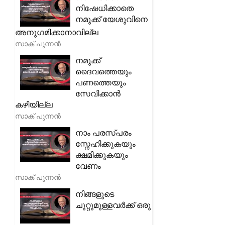
നിഷേധിക്കാതെ
നമുക്ക് യേശുവിനെ
അനുഗമിക്കാനാവില്ല
സാക് പുന്നൻ
നമുക്ക്
ദൈവത്തെയും
പണത്തെയും
സേവിക്കാൻ
കഴിയില്ല
സാക് പുന്നൻ
നാം പരസ്പരം
സ്നേഹിക്കുകയും
ക്ഷമിക്കുകയും
വേണം
സാക് പുന്നൻ
നിങ്ങളുടെ
ചുറ്റുമുള്ളവർക്ക് ഒരു