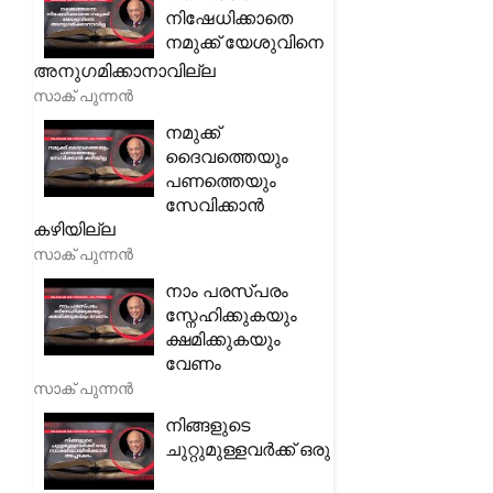
നിഷേധിക്കാതെ
നമുക്ക് യേശുവിനെ
അനുഗമിക്കാനാവില്ല
സാക് പുന്നൻ
നമുക്ക്
ദൈവത്തെയും
പണത്തെയും
സേവിക്കാൻ
കഴിയില്ല
സാക് പുന്നൻ
നാം പരസ്പരം
സ്നേഹിക്കുകയും
ക്ഷമിക്കുകയും
വേണം
സാക് പുന്നൻ
നിങ്ങളുടെ
ചുറ്റുമുള്ളവർക്ക് ഒരു