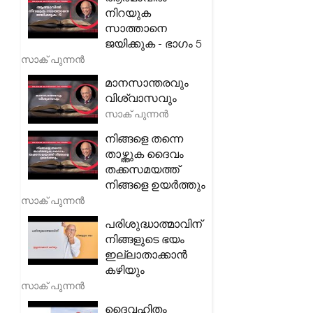
നിറയുക
സാത്താനെ
ജയിക്കുക - ഭാഗം 5
സാക് പുന്നൻ
മാനസാന്തരവും
വിശ്വാസവും
സാക് പുന്നൻ
നിങ്ങളെ തന്നെ
താഴ്ത്തുക ദൈവം
തക്കസമയത്ത്
നിങ്ങളെ ഉയർത്തും
സാക് പുന്നൻ
പരിശുദ്ധാത്മാവിന്
നിങ്ങളുടെ ഭയം
ഇല്ലാതാക്കാൻ
കഴിയും
സാക് പുന്നൻ
ദൈവഹിതം