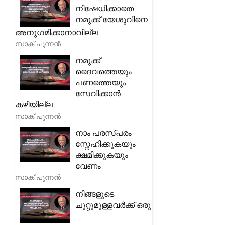
നിഷേധിക്കാതെ
നമുക്ക് യേശുവിനെ
അനുഗമിക്കാനാവില്ല
സാക് പുന്നൻ
നമുക്ക്
ദൈവത്തെയും
പണത്തെയും
സേവിക്കാൻ
കഴിയില്ല
സാക് പുന്നൻ
നാം പരസ്പരം
സ്നേഹിക്കുകയും
ക്ഷമിക്കുകയും
വേണം
സാക് പുന്നൻ
നിങ്ങളുടെ
ചുറ്റുമുള്ളവർക്ക് ഒരു