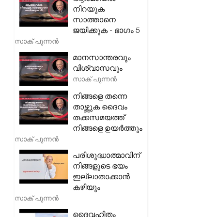
നിറയുക
സാത്താനെ
ജയിക്കുക - ഭാഗം 5
സാക് പുന്നൻ
മാനസാന്തരവും
വിശ്വാസവും
സാക് പുന്നൻ
നിങ്ങളെ തന്നെ
താഴ്ത്തുക ദൈവം
തക്കസമയത്ത്
നിങ്ങളെ ഉയർത്തും
സാക് പുന്നൻ
പരിശുദ്ധാത്മാവിന്
നിങ്ങളുടെ ഭയം
ഇല്ലാതാക്കാൻ
കഴിയും
സാക് പുന്നൻ
ദൈവഹിതം