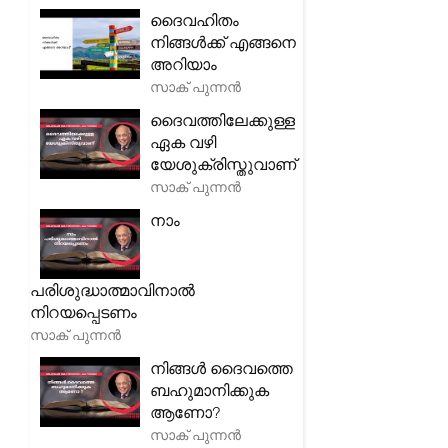
ദൈവഹിതം
നിങ്ങൾക്ക് എങ്ങനെ
അറിയാം
സാക് പുന്നൻ
ദൈവത്തിലേക്കുള്ള
ഏക വഴി
യേശുക്രിസ്തുവാണ്
സാക് പുന്നൻ
നാം
പരിശുദ്ധാത്മാവിനാൽ
നിറയപ്പെടണം
സാക് പുന്നൻ
നിങ്ങൾ ദൈവത്തെ
ബഹുമാനിക്കുക
ആണോ?
സാക് പുന്നൻ