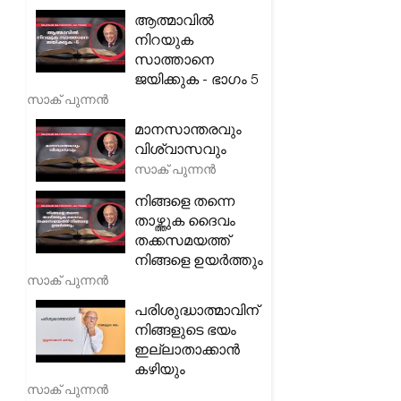
ആത്മാവിൽ
നിറയുക
സാത്താനെ
ജയിക്കുക - ഭാഗം 5
സാക് പുന്നൻ
മാനസാന്തരവും
വിശ്വാസവും
സാക് പുന്നൻ
നിങ്ങളെ തന്നെ
താഴ്ത്തുക ദൈവം
തക്കസമയത്ത്
നിങ്ങളെ ഉയർത്തും
സാക് പുന്നൻ
പരിശുദ്ധാത്മാവിന്
നിങ്ങളുടെ ഭയം
ഇല്ലാതാക്കാൻ
കഴിയും
സാക് പുന്നൻ