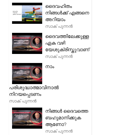
ദൈവഹിതം
നിങ്ങൾക്ക് എങ്ങനെ
അറിയാം
സാക് പുന്നൻ
ദൈവത്തിലേക്കുള്ള
ഏക വഴി
യേശുക്രിസ്തുവാണ്
സാക് പുന്നൻ
നാം
പരിശുദ്ധാത്മാവിനാൽ
നിറയപ്പെടണം
സാക് പുന്നൻ
നിങ്ങൾ ദൈവത്തെ
ബഹുമാനിക്കുക
ആണോ?
സാക് പുന്നൻ