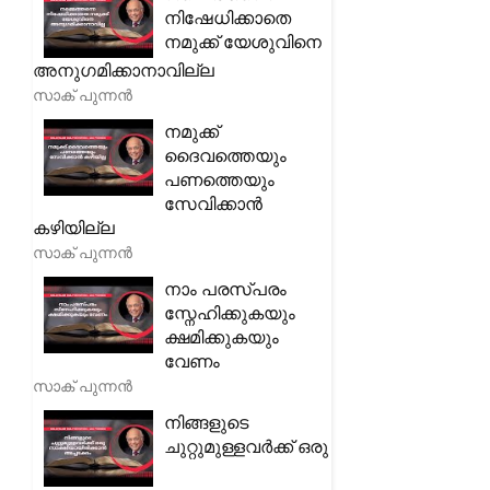
നിഷേധിക്കാതെ
നമുക്ക് യേശുവിനെ
അനുഗമിക്കാനാവില്ല
സാക് പുന്നൻ
നമുക്ക്
ദൈവത്തെയും
പണത്തെയും
സേവിക്കാൻ
കഴിയില്ല
സാക് പുന്നൻ
നാം പരസ്പരം
സ്നേഹിക്കുകയും
ക്ഷമിക്കുകയും
വേണം
സാക് പുന്നൻ
നിങ്ങളുടെ
ചുറ്റുമുള്ളവർക്ക് ഒരു