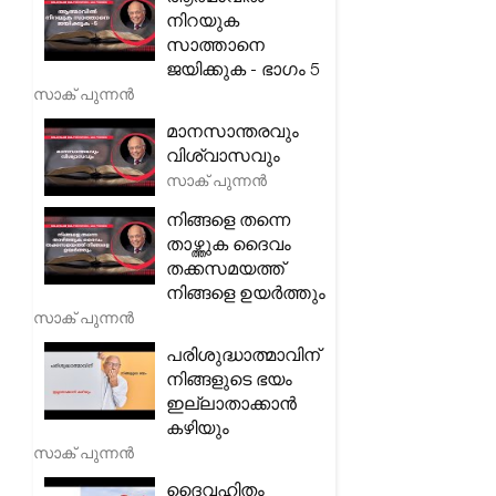
നിറയുക
സാത്താനെ
ജയിക്കുക - ഭാഗം 5
സാക് പുന്നൻ
മാനസാന്തരവും
വിശ്വാസവും
സാക് പുന്നൻ
നിങ്ങളെ തന്നെ
താഴ്ത്തുക ദൈവം
തക്കസമയത്ത്
നിങ്ങളെ ഉയർത്തും
സാക് പുന്നൻ
പരിശുദ്ധാത്മാവിന്
നിങ്ങളുടെ ഭയം
ഇല്ലാതാക്കാൻ
കഴിയും
സാക് പുന്നൻ
ദൈവഹിതം