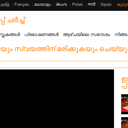
தமிழ்
Français
മലയാളം
తెలుగు
Polski
मराठी
Srpski
കൂട
ചര്‍ച്ച്
സ്തകങ്ങൾ
പ്രഭാഷണങ്ങൾ
ആഴ്ചയിലെ സന്ദേശം
നിങ്ങ
യും സ്വയത്തിന് മരിക്കുകയും ചെയ്യുക 
ഈ
പ