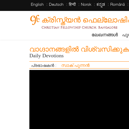
English
Deutsch
हिन्दी
Norsk
ಕನ್ನಡ
Română
ക്രിസ്ത്യന്‍ ഫെല്ലോഷിപ്പ് 
Christian Fellowship Church, Bangalore
ലേഖനങ്ങൾ
പു
വാഗ്ദാനങ്ങളിൽ വിശ്വസിക്കുക
Daily Devotions
സാക് പുന്നൻ
പ്രഭാഷകൻ :