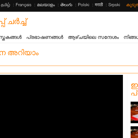
தமிழ்
Français
മലയാളം
తెలుగు
Polski
मराठी
Srpski
കൂട
ചര്‍ച്ച്
സ്തകങ്ങൾ
പ്രഭാഷണങ്ങൾ
ആഴ്ചയിലെ സന്ദേശം
നിങ്ങ
നെ അറിയാം
ഈ
പ