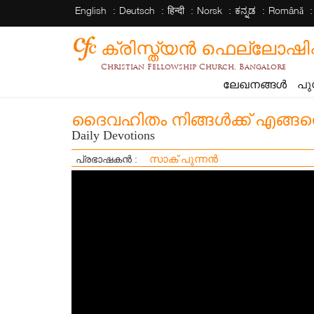
English
Deutsch
हिन्दी
Norsk
ಕನ್ನಡ
Română
ക്രിസ്ത്യന്‍ ഫെല്ലോഷിപ്പ് 
Christian Fellowship Church, Bangalore
ലേഖനങ്ങൾ
പു
ദൈവഹിതം നിങ്ങൾക്ക് എങ്ങ
Daily Devotions
സാക് പുന്നൻ
പ്രഭാഷകൻ :