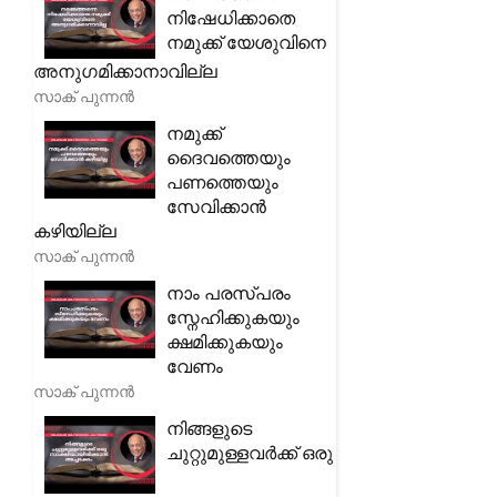
നിഷേധിക്കാതെ
നമുക്ക് യേശുവിനെ
അനുഗമിക്കാനാവില്ല
സാക് പുന്നൻ
നമുക്ക്
ദൈവത്തെയും
പണത്തെയും
സേവിക്കാൻ
കഴിയില്ല
സാക് പുന്നൻ
നാം പരസ്പരം
സ്നേഹിക്കുകയും
ക്ഷമിക്കുകയും
വേണം
സാക് പുന്നൻ
നിങ്ങളുടെ
ചുറ്റുമുള്ളവർക്ക് ഒരു