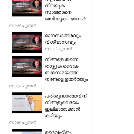
നിറയുക
സാത്താനെ
ജയിക്കുക - ഭാഗം 5
സാക് പുന്നൻ
മാനസാന്തരവും
വിശ്വാസവും
സാക് പുന്നൻ
നിങ്ങളെ തന്നെ
താഴ്ത്തുക ദൈവം
തക്കസമയത്ത്
നിങ്ങളെ ഉയർത്തും
സാക് പുന്നൻ
പരിശുദ്ധാത്മാവിന്
നിങ്ങളുടെ ഭയം
ഇല്ലാതാക്കാൻ
കഴിയും
സാക് പുന്നൻ
ദൈവഹിതം