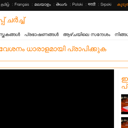
தமிழ்
Français
മലയാളം
తెలుగు
Polski
मराठी
Srpski
കൂട
ചര്‍ച്ച്
സ്തകങ്ങൾ
പ്രഭാഷണങ്ങൾ
ആഴ്ചയിലെ സന്ദേശം
നിങ്ങ
രവേശനം ധാരാളമായി പ്രാപിക്കുക
ഈ
പ