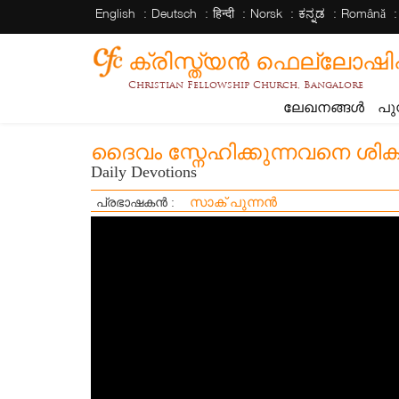
English
Deutsch
हिन्दी
Norsk
ಕನ್ನಡ
Română
ക്രിസ്ത്യന്‍ ഫെല്ലോഷിപ്പ് 
Christian Fellowship Church, Bangalore
ലേഖനങ്ങൾ
പു
ദൈവം സ്നേഹിക്കുന്നവനെ ശിക്ഷി
Daily Devotions
സാക് പുന്നൻ
പ്രഭാഷകൻ :