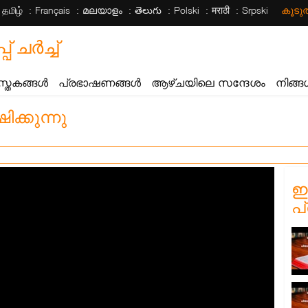
தமிழ்
Français
മലയാളം
తెలుగు
Polski
मराठी
Srpski
കൂട
ചര്‍ച്ച്
സ്തകങ്ങൾ
പ്രഭാഷണങ്ങൾ
ആഴ്ചയിലെ സന്ദേശം
നിങ്ങ
ക്കുന്നു
ഈ
പ