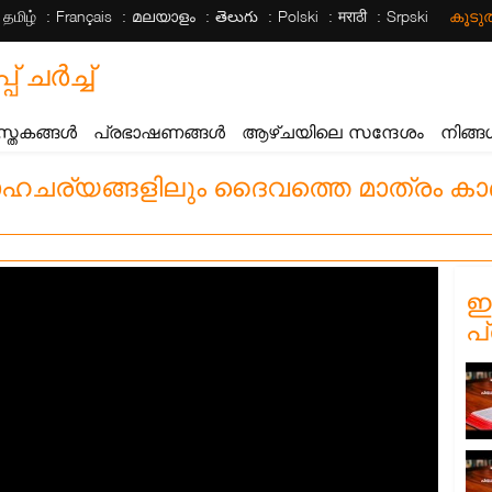
தமிழ்
Français
മലയാളം
తెలుగు
Polski
मराठी
Srpski
കൂട
ചര്‍ച്ച്
സ്തകങ്ങൾ
പ്രഭാഷണങ്ങൾ
ആഴ്ചയിലെ സന്ദേശം
നിങ്ങ
ചര്യങ്ങളിലും ദൈവത്തെ മാത്രം കാണു
ഈ
പ