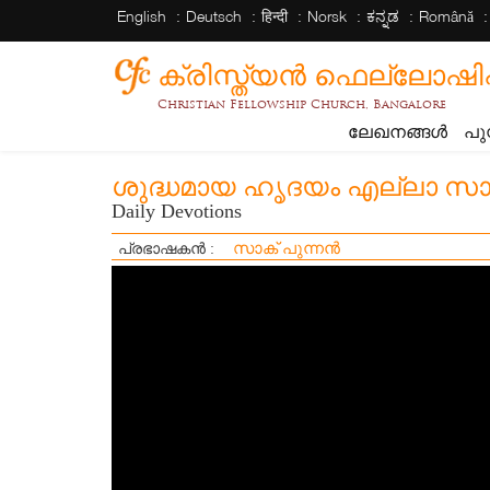
English
Deutsch
हिन्दी
Norsk
ಕನ್ನಡ
Română
ക്രിസ്ത്യന്‍ ഫെല്ലോഷിപ്പ് 
Christian Fellowship Church, Bangalore
ലേഖനങ്ങൾ
പു
ശുദ്ധമായ ഹൃദയം എല്ലാ സാഹ
Daily Devotions
സാക് പുന്നൻ
പ്രഭാഷകൻ :