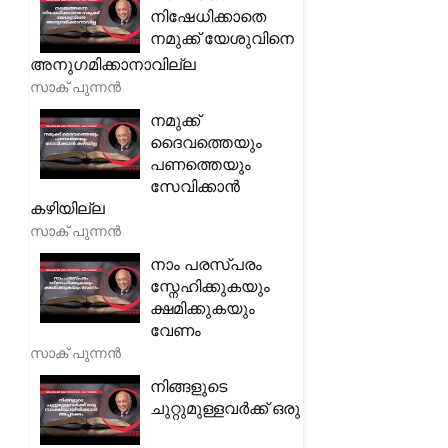
നിഷേധിക്കാതെ
നമുക്ക് യേശുവിനെ
അനുഗമിക്കാനാവില്ല
സാക് പുന്നൻ
നമുക്ക്
ദൈവത്തെയും
പണത്തെയും
സേവിക്കാൻ
കഴിയില്ല
സാക് പുന്നൻ
നാം പരസ്പരം
സ്നേഹിക്കുകയും
ക്ഷമിക്കുകയും
വേണം
സാക് പുന്നൻ
നിങ്ങളുടെ
ചുറ്റുമുള്ളവർക്ക് ഒരു