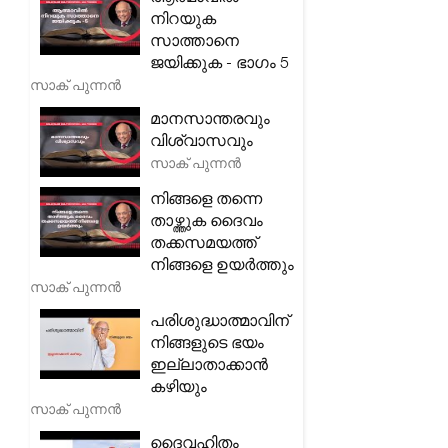
നിറയുക
സാത്താനെ
ജയിക്കുക - ഭാഗം 5
സാക് പുന്നൻ
മാനസാന്തരവും
വിശ്വാസവും
സാക് പുന്നൻ
നിങ്ങളെ തന്നെ
താഴ്ത്തുക ദൈവം
തക്കസമയത്ത്
നിങ്ങളെ ഉയർത്തും
സാക് പുന്നൻ
പരിശുദ്ധാത്മാവിന്
നിങ്ങളുടെ ഭയം
ഇല്ലാതാക്കാൻ
കഴിയും
സാക് പുന്നൻ
ദൈവഹിതം