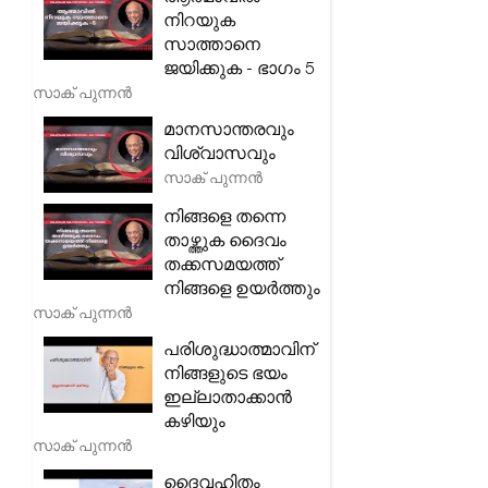
നിറയുക
സാത്താനെ
ജയിക്കുക - ഭാഗം 5
സാക് പുന്നൻ
മാനസാന്തരവും
വിശ്വാസവും
സാക് പുന്നൻ
നിങ്ങളെ തന്നെ
താഴ്ത്തുക ദൈവം
തക്കസമയത്ത്
നിങ്ങളെ ഉയർത്തും
സാക് പുന്നൻ
പരിശുദ്ധാത്മാവിന്
നിങ്ങളുടെ ഭയം
ഇല്ലാതാക്കാൻ
കഴിയും
സാക് പുന്നൻ
ദൈവഹിതം