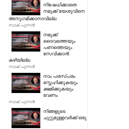
നിഷേധിക്കാതെ
നമുക്ക് യേശുവിനെ
അനുഗമിക്കാനാവില്ല
സാക് പുന്നൻ
നമുക്ക്
ദൈവത്തെയും
പണത്തെയും
സേവിക്കാൻ
കഴിയില്ല
സാക് പുന്നൻ
നാം പരസ്പരം
സ്നേഹിക്കുകയും
ക്ഷമിക്കുകയും
വേണം
സാക് പുന്നൻ
നിങ്ങളുടെ
ചുറ്റുമുള്ളവർക്ക് ഒരു