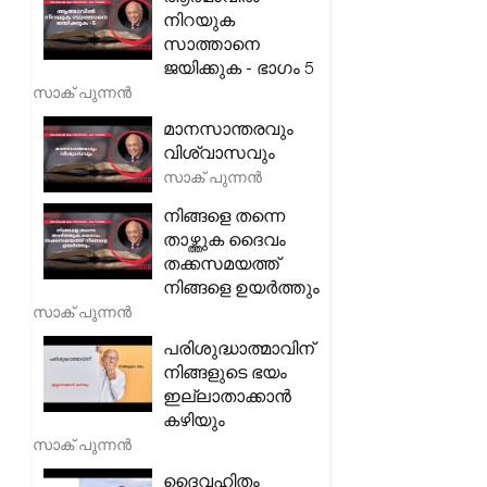
നിറയുക
സാത്താനെ
ജയിക്കുക - ഭാഗം 5
സാക് പുന്നൻ
മാനസാന്തരവും
വിശ്വാസവും
സാക് പുന്നൻ
നിങ്ങളെ തന്നെ
താഴ്ത്തുക ദൈവം
തക്കസമയത്ത്
നിങ്ങളെ ഉയർത്തും
സാക് പുന്നൻ
പരിശുദ്ധാത്മാവിന്
നിങ്ങളുടെ ഭയം
ഇല്ലാതാക്കാൻ
കഴിയും
സാക് പുന്നൻ
ദൈവഹിതം