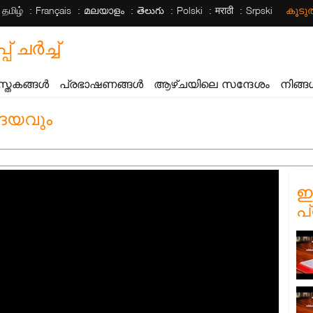
தமிழ்
Français
മലയാളം
తెలుగు
Polski
मराठी
Srpski
കൂട
ചര്‍ച്ച്
സ്തകങ്ങൾ
പ്രഭാഷണങ്ങൾ
ആഴ്ചയിലെ സന്ദേശം
നിങ്ങ
ൃദയവും
ഈ
പ