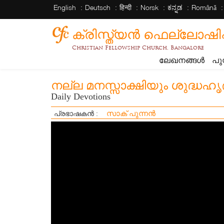
English
Deutsch
हिन्दी
Norsk
ಕನ್ನಡ
Română
ക്രിസ്ത്യന്‍ ഫെല്ലോഷിപ്പ് 
Christian Fellowship Church, Bangalore
ലേഖനങ്ങൾ
പു
നല്ല മനസ്സാക്ഷിയും ശുദ്ധഹ
Daily Devotions
സാക് പുന്നൻ
പ്രഭാഷകൻ :