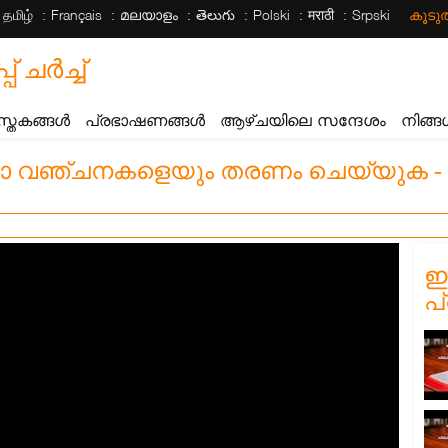
தமிழ்
Français
മലയാളം
తెలుగు
Polski
मराठी
Srpski
കൂട
ചര്‍ച്ച്
സ്തകങ്ങൾ
പ്രഭാഷണങ്ങൾ
ആഴ്ചയിലെ സന്ദേശം
നിങ്ങ
വഞ്ചനകളെയും തരണം ചെയ്യുക - Pa
ഈ
പ