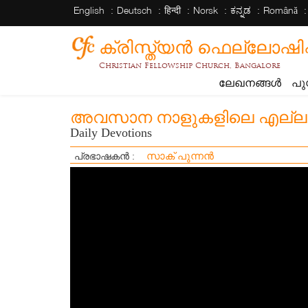
English
Deutsch
हिन्दी
Norsk
ಕನ್ನಡ
Română
ക്രിസ്ത്യന്‍ ഫെല്ലോഷിപ്പ് 
Christian Fellowship Church, Bangalore
ലേഖനങ്ങൾ
പു
അവസാന നാളുകളിലെ എല്ലാ 
Daily Devotions
സാക് പുന്നൻ
പ്രഭാഷകൻ :