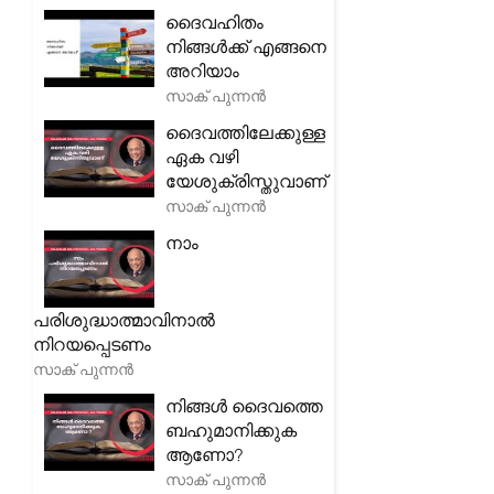
ദൈവഹിതം
നിങ്ങൾക്ക് എങ്ങനെ
അറിയാം
സാക് പുന്നൻ
ദൈവത്തിലേക്കുള്ള
ഏക വഴി
യേശുക്രിസ്തുവാണ്
സാക് പുന്നൻ
നാം
പരിശുദ്ധാത്മാവിനാൽ
നിറയപ്പെടണം
സാക് പുന്നൻ
നിങ്ങൾ ദൈവത്തെ
ബഹുമാനിക്കുക
ആണോ?
സാക് പുന്നൻ