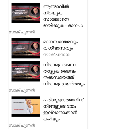
ആത്മാവിൽ
നിറയുക
സാത്താനെ
ജയിക്കുക - ഭാഗം 5
സാക് പുന്നൻ
മാനസാന്തരവും
വിശ്വാസവും
സാക് പുന്നൻ
നിങ്ങളെ തന്നെ
താഴ്ത്തുക ദൈവം
തക്കസമയത്ത്
നിങ്ങളെ ഉയർത്തും
സാക് പുന്നൻ
പരിശുദ്ധാത്മാവിന്
നിങ്ങളുടെ ഭയം
ഇല്ലാതാക്കാൻ
കഴിയും
സാക് പുന്നൻ