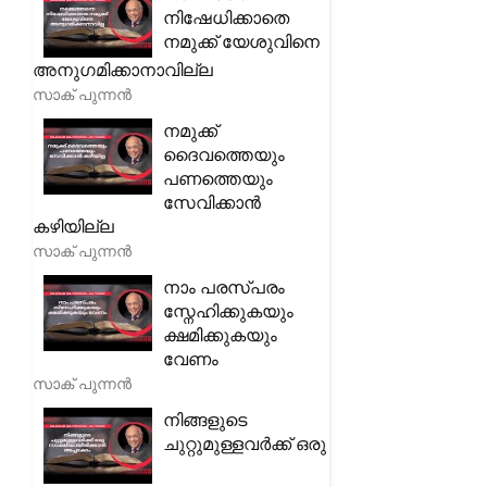
നിഷേധിക്കാതെ
നമുക്ക് യേശുവിനെ
അനുഗമിക്കാനാവില്ല
സാക് പുന്നൻ
നമുക്ക്
ദൈവത്തെയും
പണത്തെയും
സേവിക്കാൻ
കഴിയില്ല
സാക് പുന്നൻ
നാം പരസ്പരം
സ്നേഹിക്കുകയും
ക്ഷമിക്കുകയും
വേണം
സാക് പുന്നൻ
നിങ്ങളുടെ
ചുറ്റുമുള്ളവർക്ക് ഒരു