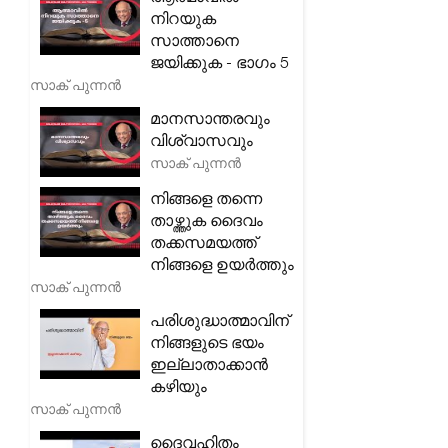
നിറയുക
സാത്താനെ
ജയിക്കുക - ഭാഗം 5
സാക് പുന്നൻ
മാനസാന്തരവും
വിശ്വാസവും
സാക് പുന്നൻ
നിങ്ങളെ തന്നെ
താഴ്ത്തുക ദൈവം
തക്കസമയത്ത്
നിങ്ങളെ ഉയർത്തും
സാക് പുന്നൻ
പരിശുദ്ധാത്മാവിന്
നിങ്ങളുടെ ഭയം
ഇല്ലാതാക്കാൻ
കഴിയും
സാക് പുന്നൻ
ദൈവഹിതം