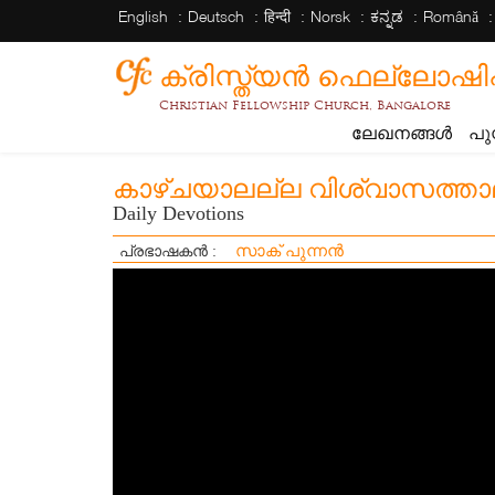
English
Deutsch
हिन्दी
Norsk
ಕನ್ನಡ
Română
ക്രിസ്ത്യന്‍ ഫെല്ലോഷിപ്പ് 
Christian Fellowship Church, Bangalore
ലേഖനങ്ങൾ
പു
കാഴ്ചയാലല്ല വിശ്വാസത്താലാ
Daily Devotions
സാക് പുന്നൻ
പ്രഭാഷകൻ :