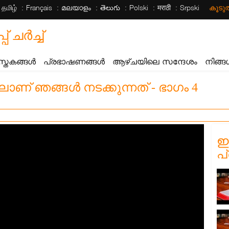
தமிழ்
Français
മലയാളം
తెలుగు
Polski
मराठी
Srpski
കൂട
ചര്‍ച്ച്
സ്തകങ്ങൾ
പ്രഭാഷണങ്ങൾ
ആഴ്ചയിലെ സന്ദേശം
നിങ്ങ
ണ് ഞങ്ങൾ നടക്കുന്നത് - ഭാഗം 4
ഈ
പ