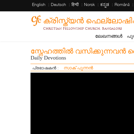
English
Deutsch
हिन्दी
Norsk
ಕನ್ನಡ
Română
ക്രിസ്ത്യന്‍ ഫെല്ലോഷിപ്പ് 
Christian Fellowship Church, Bangalore
ലേഖനങ്ങൾ
പു
സ്നേഹത്തിൽ വസിക്കുന്നവൻ ദ
Daily Devotions
സാക് പുന്നൻ
പ്രഭാഷകൻ :