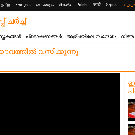
தமிழ்
Français
മലയാളം
తెలుగు
Polski
मराठी
Srpski
കൂട
ചര്‍ച്ച്
സ്തകങ്ങൾ
പ്രഭാഷണങ്ങൾ
ആഴ്ചയിലെ സന്ദേശം
നിങ്ങ
ൈവത്തിൽ വസിക്കുന്നു
ഈ
പ