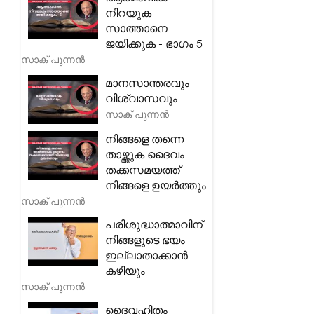
നിറയുക
സാത്താനെ
ജയിക്കുക - ഭാഗം 5
സാക് പുന്നൻ
മാനസാന്തരവും
വിശ്വാസവും
സാക് പുന്നൻ
നിങ്ങളെ തന്നെ
താഴ്ത്തുക ദൈവം
തക്കസമയത്ത്
നിങ്ങളെ ഉയർത്തും
സാക് പുന്നൻ
പരിശുദ്ധാത്മാവിന്
നിങ്ങളുടെ ഭയം
ഇല്ലാതാക്കാൻ
കഴിയും
സാക് പുന്നൻ
ദൈവഹിതം