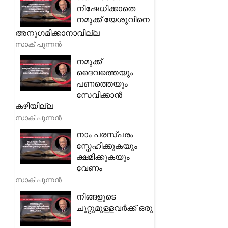
നിഷേധിക്കാതെ
നമുക്ക് യേശുവിനെ
അനുഗമിക്കാനാവില്ല
സാക് പുന്നൻ
നമുക്ക്
ദൈവത്തെയും
പണത്തെയും
സേവിക്കാൻ
കഴിയില്ല
സാക് പുന്നൻ
നാം പരസ്പരം
സ്നേഹിക്കുകയും
ക്ഷമിക്കുകയും
വേണം
സാക് പുന്നൻ
നിങ്ങളുടെ
ചുറ്റുമുള്ളവർക്ക് ഒരു