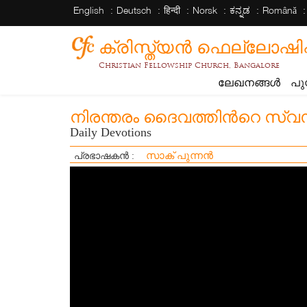
English
Deutsch
हिन्दी
Norsk
ಕನ್ನಡ
Română
ക്രിസ്ത്യന്‍ ഫെല്ലോഷിപ്പ് 
Christian Fellowship Church, Bangalore
ലേഖനങ്ങൾ
പു
നിരന്തരം ദൈവത്തിൻറെ സ്വസ്
Daily Devotions
സാക് പുന്നൻ
പ്രഭാഷകൻ :