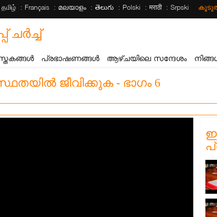
தமிழ்
Français
മലയാളം
తెలుగు
Polski
मराठी
Srpski
കൂട
ചര്‍ച്ച്
സ്തകങ്ങൾ
പ്രഭാഷണങ്ങൾ
ആഴ്ചയിലെ സന്ദേശം
നിങ്ങ
ഥതയിൽ ജീവിക്കുക - ഭാഗം 6
ഈ
പ