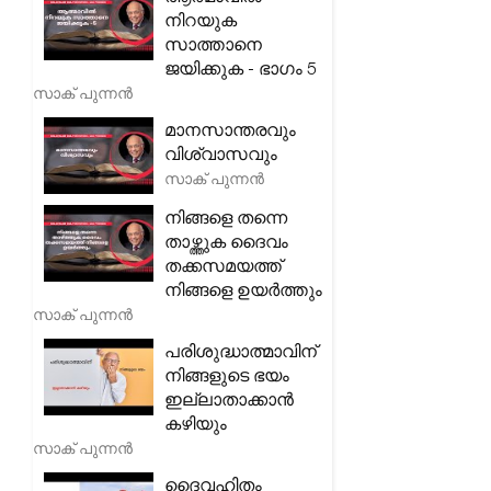
നിറയുക
സാത്താനെ
ജയിക്കുക - ഭാഗം 5
സാക് പുന്നൻ
മാനസാന്തരവും
വിശ്വാസവും
സാക് പുന്നൻ
നിങ്ങളെ തന്നെ
താഴ്ത്തുക ദൈവം
തക്കസമയത്ത്
നിങ്ങളെ ഉയർത്തും
സാക് പുന്നൻ
പരിശുദ്ധാത്മാവിന്
നിങ്ങളുടെ ഭയം
ഇല്ലാതാക്കാൻ
കഴിയും
സാക് പുന്നൻ
ദൈവഹിതം