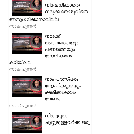
നിഷേധിക്കാതെ
നമുക്ക് യേശുവിനെ
അനുഗമിക്കാനാവില്ല
സാക് പുന്നൻ
നമുക്ക്
ദൈവത്തെയും
പണത്തെയും
സേവിക്കാൻ
കഴിയില്ല
സാക് പുന്നൻ
നാം പരസ്പരം
സ്നേഹിക്കുകയും
ക്ഷമിക്കുകയും
വേണം
സാക് പുന്നൻ
നിങ്ങളുടെ
ചുറ്റുമുള്ളവർക്ക് ഒരു