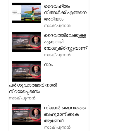
ദൈവഹിതം
നിങ്ങൾക്ക് എങ്ങനെ
അറിയാം
സാക് പുന്നൻ
ദൈവത്തിലേക്കുള്ള
ഏക വഴി
യേശുക്രിസ്തുവാണ്
സാക് പുന്നൻ
നാം
പരിശുദ്ധാത്മാവിനാൽ
നിറയപ്പെടണം
സാക് പുന്നൻ
നിങ്ങൾ ദൈവത്തെ
ബഹുമാനിക്കുക
ആണോ?
സാക് പുന്നൻ