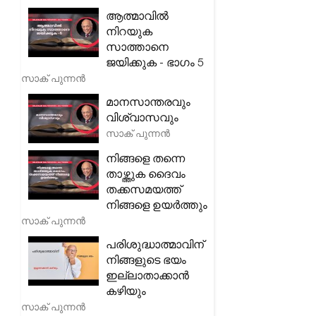
ആത്മാവിൽ
നിറയുക
സാത്താനെ
ജയിക്കുക - ഭാഗം 5
സാക് പുന്നൻ
മാനസാന്തരവും
വിശ്വാസവും
സാക് പുന്നൻ
നിങ്ങളെ തന്നെ
താഴ്ത്തുക ദൈവം
തക്കസമയത്ത്
നിങ്ങളെ ഉയർത്തും
സാക് പുന്നൻ
പരിശുദ്ധാത്മാവിന്
നിങ്ങളുടെ ഭയം
ഇല്ലാതാക്കാൻ
കഴിയും
സാക് പുന്നൻ