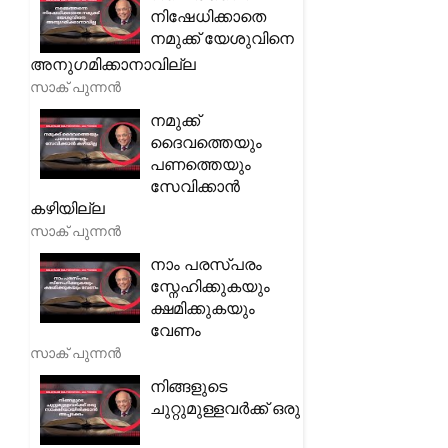
നിഷേധിക്കാതെ
നമുക്ക് യേശുവിനെ
അനുഗമിക്കാനാവില്ല
സാക് പുന്നൻ
നമുക്ക്
ദൈവത്തെയും
പണത്തെയും
സേവിക്കാൻ
കഴിയില്ല
സാക് പുന്നൻ
നാം പരസ്പരം
സ്നേഹിക്കുകയും
ക്ഷമിക്കുകയും
വേണം
സാക് പുന്നൻ
നിങ്ങളുടെ
ചുറ്റുമുള്ളവർക്ക് ഒരു