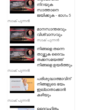
നിറയുക
സാത്താനെ
ജയിക്കുക - ഭാഗം 5
സാക് പുന്നൻ
മാനസാന്തരവും
വിശ്വാസവും
സാക് പുന്നൻ
നിങ്ങളെ തന്നെ
താഴ്ത്തുക ദൈവം
തക്കസമയത്ത്
നിങ്ങളെ ഉയർത്തും
സാക് പുന്നൻ
പരിശുദ്ധാത്മാവിന്
നിങ്ങളുടെ ഭയം
ഇല്ലാതാക്കാൻ
കഴിയും
സാക് പുന്നൻ
ദൈവഹിതം