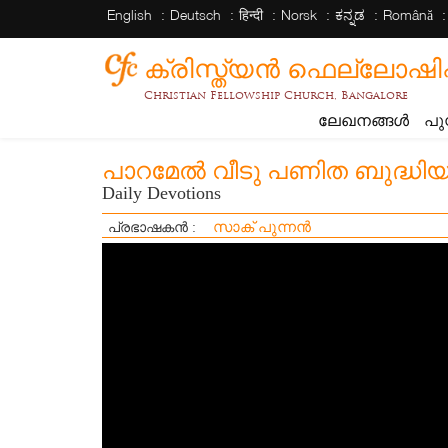
English
Deutsch
हिन्दी
Norsk
ಕನ್ನಡ
Română
ക്രിസ്ത്യന്‍ ഫെല്ലോഷിപ്പ് 
Christian Fellowship Church, Bangalore
ലേഖനങ്ങൾ
പു
പാറമേൽ വീടു പണിത ബുദ്ധിയ
Daily Devotions
സാക് പുന്നൻ
പ്രഭാഷകൻ :