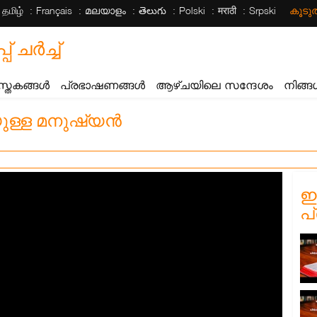
தமிழ்
Français
മലയാളം
తెలుగు
Polski
मराठी
Srpski
കൂട
ചര്‍ച്ച്
സ്തകങ്ങൾ
പ്രഭാഷണങ്ങൾ
ആഴ്ചയിലെ സന്ദേശം
നിങ്ങ
ുള്ള മനുഷ്യൻ
ഈ
പ