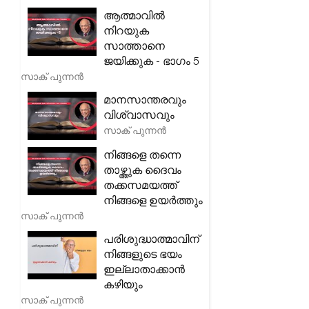
ആത്മാവിൽ
നിറയുക
സാത്താനെ
ജയിക്കുക - ഭാഗം 5
സാക് പുന്നൻ
മാനസാന്തരവും
വിശ്വാസവും
സാക് പുന്നൻ
നിങ്ങളെ തന്നെ
താഴ്ത്തുക ദൈവം
തക്കസമയത്ത്
നിങ്ങളെ ഉയർത്തും
സാക് പുന്നൻ
പരിശുദ്ധാത്മാവിന്
നിങ്ങളുടെ ഭയം
ഇല്ലാതാക്കാൻ
കഴിയും
സാക് പുന്നൻ