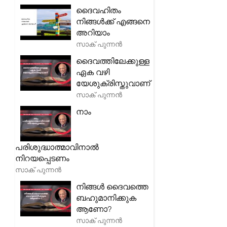
ദൈവഹിതം
നിങ്ങൾക്ക് എങ്ങനെ
അറിയാം
സാക് പുന്നൻ
ദൈവത്തിലേക്കുള്ള
ഏക വഴി
യേശുക്രിസ്തുവാണ്
സാക് പുന്നൻ
നാം
പരിശുദ്ധാത്മാവിനാൽ
നിറയപ്പെടണം
സാക് പുന്നൻ
നിങ്ങൾ ദൈവത്തെ
ബഹുമാനിക്കുക
ആണോ?
സാക് പുന്നൻ