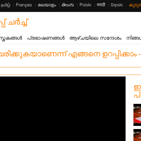
தமிழ்
Français
മലയാളം
తెలుగు
Polski
मराठी
Srpski
കൂട
ചര്‍ച്ച്
സ്തകങ്ങൾ
പ്രഭാഷണങ്ങൾ
ആഴ്ചയിലെ സന്ദേശം
നിങ്ങ
ക്കുകയാണെന്ന് എങ്ങനെ ഉറപ്പിക്കാം -
ഈ
പ