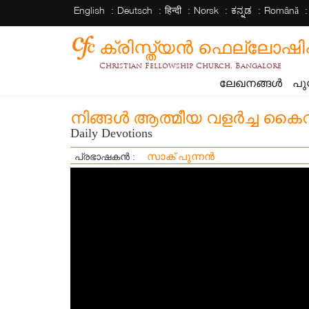
English
Deutsch
हिन्दी
Norsk
ಕನ್ನಡ
Română
ക്രിസ്ത്യന്‍ ഫെല്ലോഷിപ്പ് 
Christian Fellowship Church, Bangalore
ലേഖനങ്ങൾ
പു
നിങ്ങൾ ആത്മീയ വളർച്ച കൈവരി
Daily Devotions
സാക് പുന്നൻ
പ്രഭാഷകൻ :