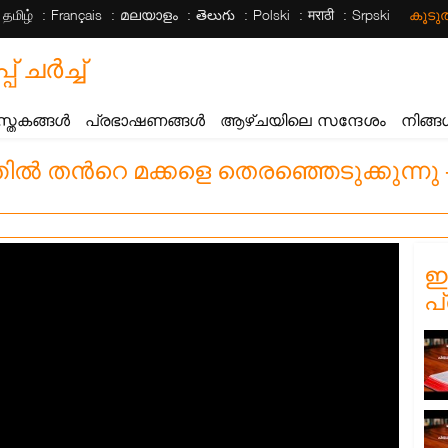
தமிழ்
Français
മലയാളം
తెలుగు
Polski
मराठी
Srpski
കൂട
ചര്‍ച്ച്
സ്തകങ്ങൾ
പ്രഭാഷണങ്ങൾ
ആഴ്ചയിലെ സന്ദേശം
നിങ്ങ
 തൻറെ മക്കളെ തെരഞ്ഞെടുക്കുന്നു -
ഈ
പ