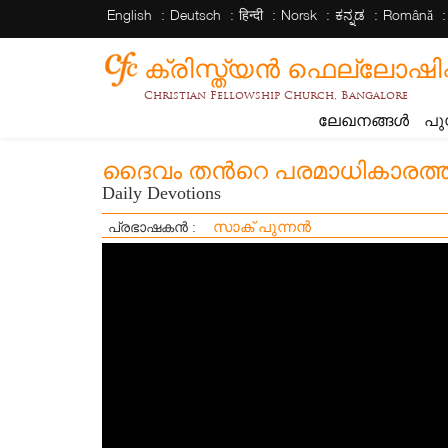
English
Deutsch
हिन्दी
Norsk
ಕನ್ನಡ
Română
ക്രിസ്ത്യന്‍ ഫെല്ലോഷിപ്പ് 
Christian Fellowship Church, Bangalore
ലേഖനങ്ങൾ
പു
ദൈവം തൻറെ പരമാധികാരത്തിൽ
Daily Devotions
സാക് പുന്നൻ
പ്രഭാഷകൻ :