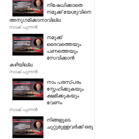
നിഷേധിക്കാതെ
നമുക്ക് യേശുവിനെ
അനുഗമിക്കാനാവില്ല
സാക് പുന്നൻ
നമുക്ക്
ദൈവത്തെയും
പണത്തെയും
സേവിക്കാൻ
കഴിയില്ല
സാക് പുന്നൻ
നാം പരസ്പരം
സ്നേഹിക്കുകയും
ക്ഷമിക്കുകയും
വേണം
സാക് പുന്നൻ
നിങ്ങളുടെ
ചുറ്റുമുള്ളവർക്ക് ഒരു