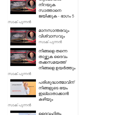
നിറയുക
സാത്താനെ
ജയിക്കുക - ഭാഗം 5
സാക് പുന്നൻ
മാനസാന്തരവും
വിശ്വാസവും
സാക് പുന്നൻ
നിങ്ങളെ തന്നെ
താഴ്ത്തുക ദൈവം
തക്കസമയത്ത്
നിങ്ങളെ ഉയർത്തും
സാക് പുന്നൻ
പരിശുദ്ധാത്മാവിന്
നിങ്ങളുടെ ഭയം
ഇല്ലാതാക്കാൻ
കഴിയും
സാക് പുന്നൻ
ദൈവഹിതം