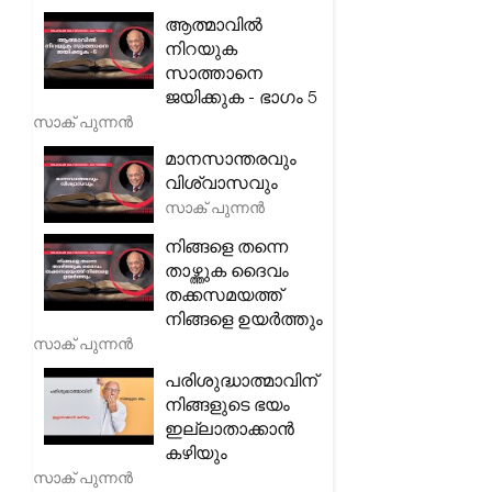
ആത്മാവിൽ
നിറയുക
സാത്താനെ
ജയിക്കുക - ഭാഗം 5
സാക് പുന്നൻ
മാനസാന്തരവും
വിശ്വാസവും
സാക് പുന്നൻ
നിങ്ങളെ തന്നെ
താഴ്ത്തുക ദൈവം
തക്കസമയത്ത്
നിങ്ങളെ ഉയർത്തും
സാക് പുന്നൻ
പരിശുദ്ധാത്മാവിന്
നിങ്ങളുടെ ഭയം
ഇല്ലാതാക്കാൻ
കഴിയും
സാക് പുന്നൻ