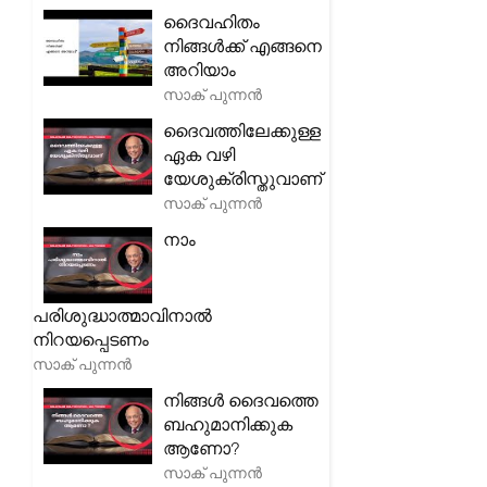
ദൈവഹിതം
നിങ്ങൾക്ക് എങ്ങനെ
അറിയാം
സാക് പുന്നൻ
ദൈവത്തിലേക്കുള്ള
ഏക വഴി
യേശുക്രിസ്തുവാണ്
സാക് പുന്നൻ
നാം
പരിശുദ്ധാത്മാവിനാൽ
നിറയപ്പെടണം
സാക് പുന്നൻ
നിങ്ങൾ ദൈവത്തെ
ബഹുമാനിക്കുക
ആണോ?
സാക് പുന്നൻ